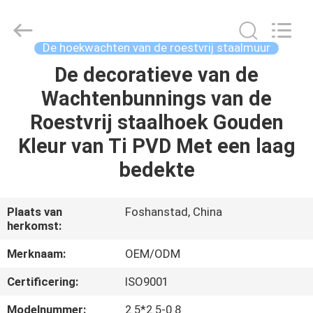
staal
Decoratieve
Profielen
Leverancier.
Copyright
De hoekwachten van de roestvrij staalmuur
©
2021
-
De decoratieve van de
HUIS
2022
ss-
Wachtenbunnings van de
profile.com.
All
Rights
PRODUCTEN
Roestvrij staalhoek Gouden
Reserved.
Kleur van Ti PVD Met een laag
ONGEVEER
bedekte
ONS
Plaats van
Foshanstad, China
herkomst:
FABRIEKSREIS
Merknaam:
OEM/ODM
KWALITEITSCONTROLE
Certificering:
ISO9001
Modelnummer:
2.5*2.5-0.8