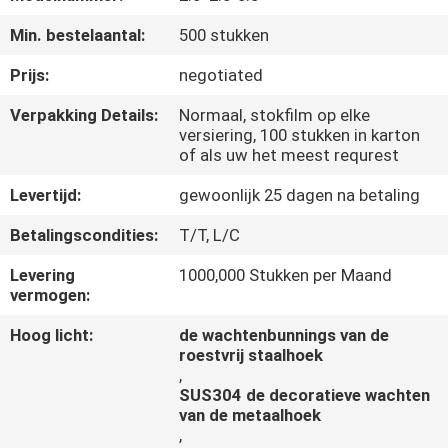
CONTACTEER
Min. bestelaantal:
500 stukken
ONS
Prijs:
negotiated
NIEUWS
Verpakking Details:
Normaal, stokfilm op elke
versiering, 100 stukken in karton
of als uw het meest requrest
GEVALLEN
Levertijd:
gewoonlijk 25 dagen na betaling
Betalingscondities:
T/T, L/C
Levering
1000,000 Stukken per Maand
vermogen:
Hoog licht:
de wachtenbunnings van de
roestvrij staalhoek
,
SUS304 de decoratieve wachten
van de metaalhoek
,