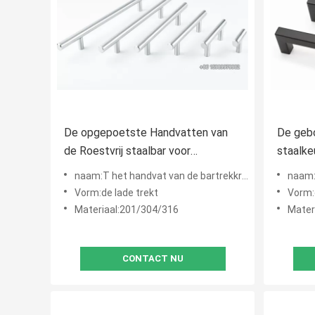
De opgepoetste Handvatten van
De gebo
de Roestvrij staalbar voor
staalke
Keukenkasten 64mm SUS380
trekt 
naam:T het handvat van de bartrekkracht, t-de handvatten van de barkeuken, t-de handvatten van het barkab
naam:de matt
Vorm:de lade trekt
Vorm:
Materiaal:201/304/316
Mater
CONTACT NU