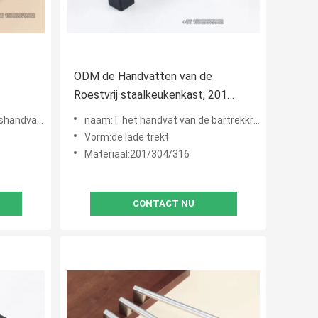
ODM de Handvatten van de
Roestvrij staalkeukenkast, 201
d
Handvatten van de Roestvrij staalt
teen zwarte kabinet
naam:T het handvat van de bartrekkracht, t-de handvatten van de barkeuken, t-de handvatten van het barkab
Bar
Vorm:de lade trekt
Materiaal:201/304/316
CONTACT NU