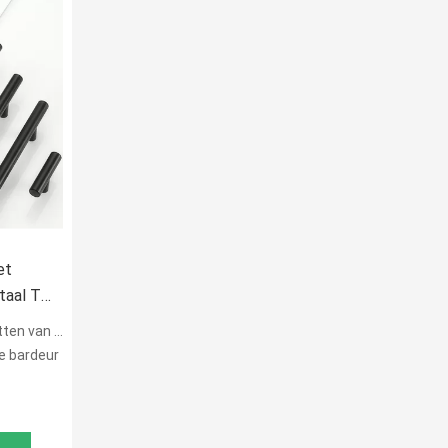
et
taal T
bare
stvrije staal
e bardeur