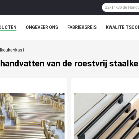
DUCTEN
ONGEVEER ONS
FABRIEKSREIS
KWALITEITSCO
alkeukenkast
 handvatten van de roestvrij staalk