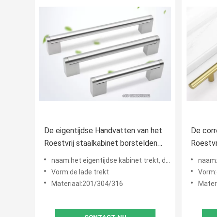
De eigentijdse Handvatten van het
De corr
Roestvrij staalkabinet borstelden
Roestvr
Multifunctioneel
Gouden
naam:het eigentijdse kabinet trekt, de deurhandvatten van het roestvrij staalkabinet
naam:T de trekkra
Barkeu
Vorm:de lade trekt
Vorm:
Materiaal:201/304/316
Mater