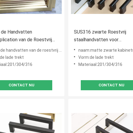
de Handvatten
SUS316 zwarte Roestvrij
plication van de Roestvrij
staalhandvatten voor
eukenkast
Keukenkasten Matt Finishe
handvatten van de roestvrij staalkeukenkast
naam:matte zwarte kabinetshandvatten, de moderne hardware van het s
de lade trekt
Vorm:de lade trekt
iaal:201/304/316
Materiaal:201/304/316
CONTACT NU
CONTACT NU