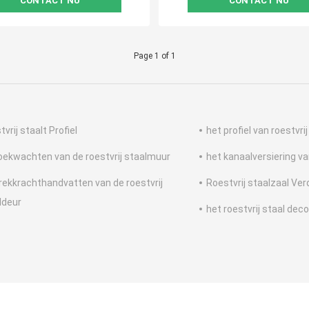
CONTACT NU
CONTACT NU
Page 1 of 1
vrij staalt Profiel
het profiel van roestvri
oekwachten van de roestvrij staalmuur
het kanaalversiering va
rekkrachthandvatten van de roestvrij
Roestvrij staalzaal Ver
ldeur
het roestvrij staal de