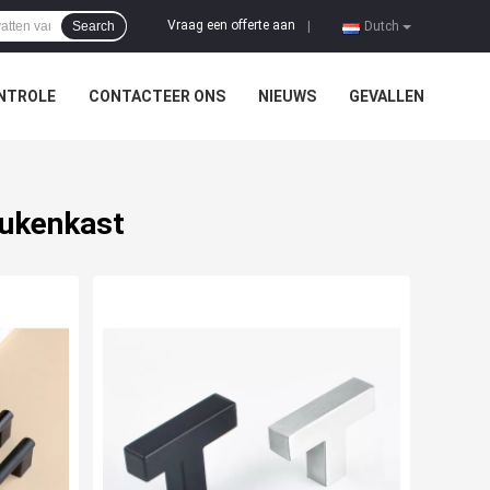
Vraag een offerte aan
Search
|
Dutch
NTROLE
CONTACTEER ONS
NIEUWS
GEVALLEN
eukenkast