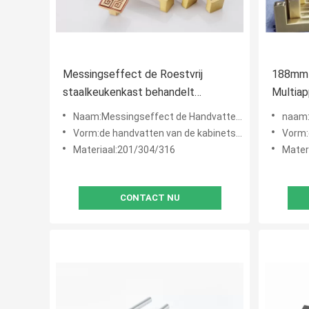
Messingseffect de Roestvrij
188mm 
staalkeukenkast behandelt
Multiap
Geborsteld Geel
staalk
Naam:Messingseffect de Handvatten van de Roestvrij staalkeukenkast
naam:de 
Vorm:de handvatten van de kabinetsdeur
Vorm:
Materiaal:201/304/316
Mater
CONTACT NU