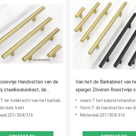
osievrije Handvatten van de
Van het de Barkabinet van h
ij staalkeukenkast, de
spiegel Zilveren Roestvrije s
 t-Handvatten van de
Handvatten 337mm Beschik
cht van het barkabinet, t-de handvatten van de barkeuken, t-de handvatten van het barkab
naam:T het kabinetshandvatten van het barroe
ken
OEM
de lade trekt
Vorm:T de handvatten van d
iaal:201/304/316
Materiaal:201/304/316