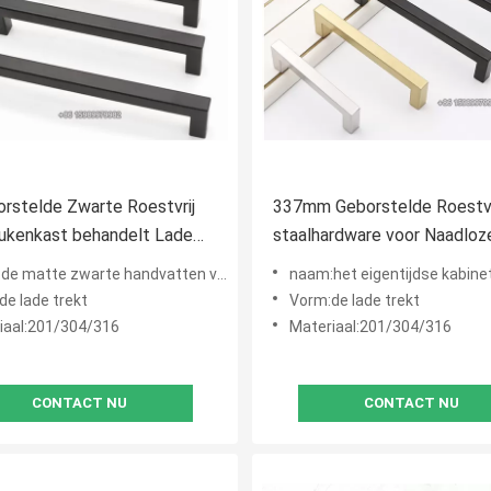
rstelde Zwarte Roestvrij
337mm Geborstelde Roestvr
ukenkast behandelt Lade
staalhardware voor Naadloz
76mm Gaten
Keukenkasten
e zwarte handvatten van de keukendeur, mat zwart kabinet trekt
naam:het eigentijdse kabinet trekt, de deurhandvatten van het roe
de lade trekt
Vorm:de lade trekt
iaal:201/304/316
Materiaal:201/304/316
CONTACT NU
CONTACT NU