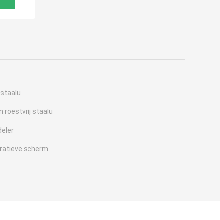
j staalu
n roestvrij staalu
deler
coratieve scherm