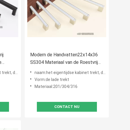
ij
Modern de Handvatten22x14x36
e
SS304 Materiaal van de Roestvrij
staalkeukenkast
stvrij staalkabinet
naam:het eigentijdse kabinet trekt, de deurhandvatten van het roestvrij staalkabinet
Vorm:de lade trekt
Materiaal:201/304/316
CONTACT NU