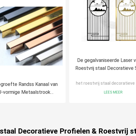
De gegalvaniseerde Laser v
Roestvrij staal Decoratieve
sneed 96in Hoogte
het roestvrij staal decoratiev
groefte Randss Kanaal van
U-vormige Metaalstrook
LEES MEER
0x10mm SS304-Materiaal
 staal Decoratieve Profielen & Roestvrij st