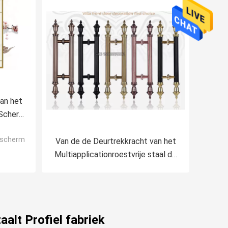
an het
 Scherm
e scherm
Van de de Deurtrekkracht van het
Multiapplicationroestvrije staal de
Handvattenpvd Met een laag
bedekte AISI304 Rang
aalt Profiel fabriek