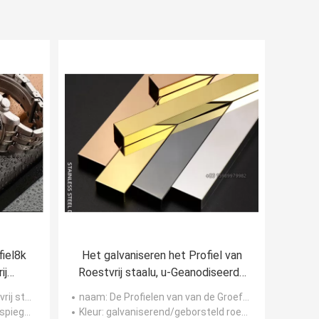
fiel8k
Het galvaniseren het Profiel van
ij
Roestvrij staalu, u-Geanodiseerde
ngte
het Materiaal van de
taalhoek
naam
: De Profielen van van de Groefu Patti/U van het roestvrij staalinlegsel
Afgietselversiering SUS316
eleffect
Kleur
: galvaniserend/geborsteld roestvrij staal