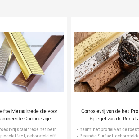
efte Metaaltrede die voor
Corrosievrij van de het Pro
amineerde Corrosievrije
Spiegel van de Roestvr
ering SUS304 besnuffelen
staalhoek Effect 9ft Le
roestvrij staal trede het betreden besnuffelen
naam
: het profiel van de roestvrij s
spiegeleffect, geborsteld effect
Beëindig Surfact
: geborsteld/spieg