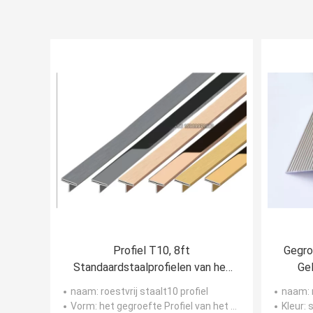
Profiel T10, 8ft
Gegro
Standaardstaalprofielen van het
Gel
spiegel het Zilveren Roestvrije
Bevlo
naam
: roestvrij staalt10 profiel
naam
: 
staal T
Vorm
: het gegroefte Profiel van het randroestvrije staal T
Kleur
: 