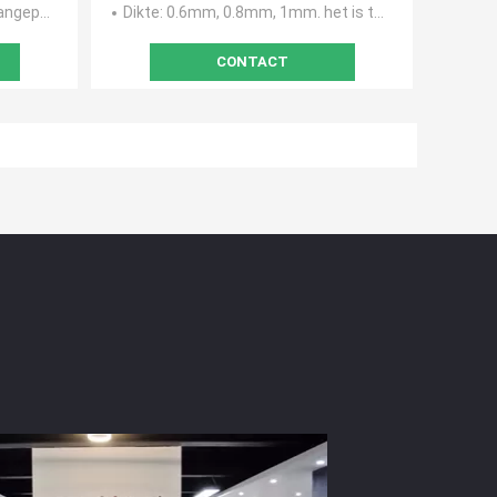
ngepast
Dikte
: 0.6mm, 0.8mm, 1mm. het is tot uw keus
CONTACT