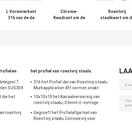
L Vormvierkant
Chrome-
Roestvrij
316 van de de
Kwadrant om de
staalkwart om 
Versieringsgrens
Randversiering
Spiegelzwarte
van de Roestvrij
van de Roestvrij
9mm 10mm 12m
staaltegel Rand
staaltegel rond
van de Tegel
8mm
Venster
Scherpende
Versiering
LAA
Profielen
het profiel van roestvrij staalu
inlegsel T
316 het Profiel die van Roestvrij staalu
ielen SUS304
Multiapplication 8ft vormen snakt
l die het
10x10x10 het Kanaalversiering van
roestvrij staalu, 0.6mm U-vormige
Versiering die SS304 vormen
n roestvrij
Gegroeft het Profielafgietsel van
e
Roestvrij staalu Corrosievrij voor
Muurdecoratie