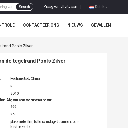
Vraag een offerte aan
Search
|
Dutch
NTROLE
CONTACTEER ONS
NIEUWS
GEVALLEN
lrand Pools Zilver
n de tegelrand Pools Zilver
t:
Foshanstad, China
N
SO10
den Algemene voorwaarden:
300
3.5
plakkende film, bellenomslag/document buis
houten vakje