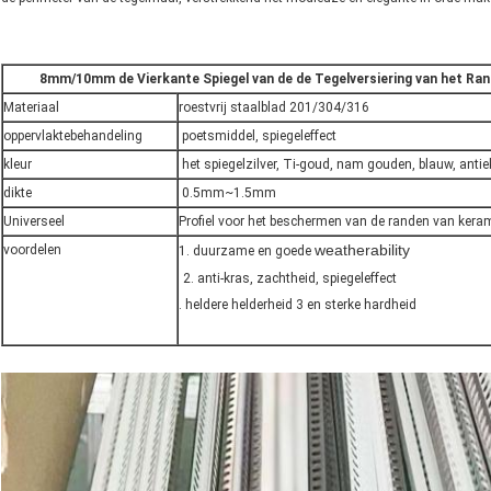
8mm/10mm de Vierkante Spiegel van de de Tegelversiering van het Rand
Materiaal
roestvrij staalblad 201/304/316
oppervlaktebehandeling
poetsmiddel, spiegeleffect
kleur
het spiegelzilver, Ti-goud, nam gouden, blauw, anti
dikte
0.5mm~1.5mm
Universeel
Profiel voor het beschermen van de randen van kera
weatherability
voordelen
1. duurzame en goede
2. anti-kras, zachtheid, spiegeleffect
. heldere helderheid 3 en sterke hardheid