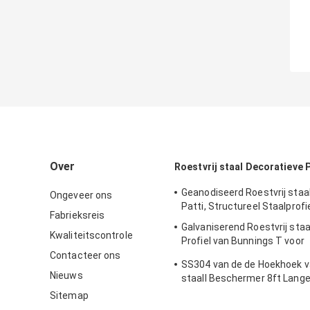
Over
Roestvrij staal Decoratieve 
Geanodiseerd Roestvrij staal
Ongeveer ons
Patti, Structureel Staalprof
Fabrieksreis
Galvaniserend Roestvrij staa
Kwaliteitscontrole
Profiel van Bunnings T voor
Muurverdeling begrenzen
Contacteer ons
SS304 van de de Hoekhoek va
Nieuws
staall Beschermer 8ft Lang
Impactproof
Sitemap