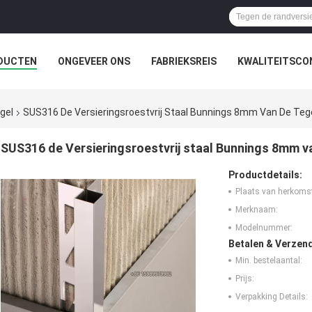
DUCTEN
ONGEVEER ONS
FABRIEKSREIS
KWALITEITSCO
egel
SUS316 De Versieringsroestvrij Staal Bunnings 8mm Van De Tege
SUS316 de Versieringsroestvrij staal Bunnings 8mm va
Productdetails:
Plaats van herkoms
Merknaam:
Modelnummer:
Betalen & Verzen
Min. bestelaantal:
Prijs:
Verpakking Details: