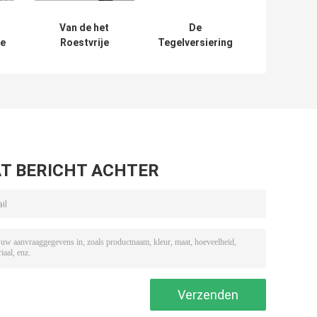
Van de het
De
de
Roestvrije
Tegelversiering
staalmuur van de
van het doos
m
venstervensterbank
Vierkante
Kubieke Vierkante
Roestvrije staal
de Tegelversiering
voor Tegel die
10mm
Zwart Geborsteld
Spiegelzwarte
Zilver scherpen
T BERICHT ACHTER