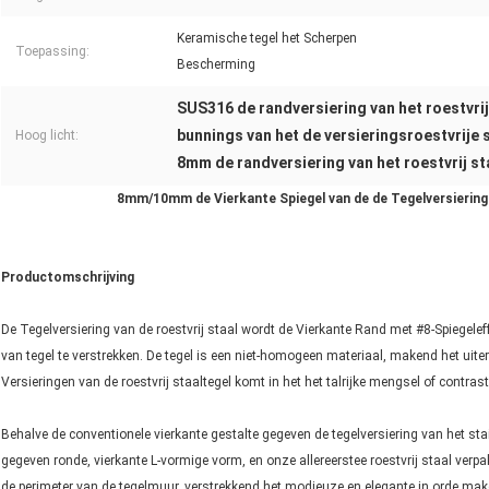
Keramische tegel het Scherpen
Toepassing:
Bescherming
SUS316 de randversiering van het roestvrij
bunnings van het de versieringsroestvrije 
Hoog licht:
8mm de randversiering van het roestvrij st
8mm/10mm de Vierkante Spiegel van de de Tegelversiering 
Productomschrijving
De Tegelversiering van de roestvrij staal wordt de Vierkante Rand met #8-Spiegelef
van tegel te verstrekken. De tegel is een niet-homogeen materiaal, makend het uite
Versieringen van de roestvrij staaltegel komt in het het talrijke mengsel of contra
Behalve de conventionele vierkante gestalte gegeven de tegelversiering van het sta
gegeven ronde, vierkante L-vormige vorm, en onze allereerstee roestvrij staal verpak
de perimeter van de tegelmuur, verstrekkend het modieuze en elegante in orde mak