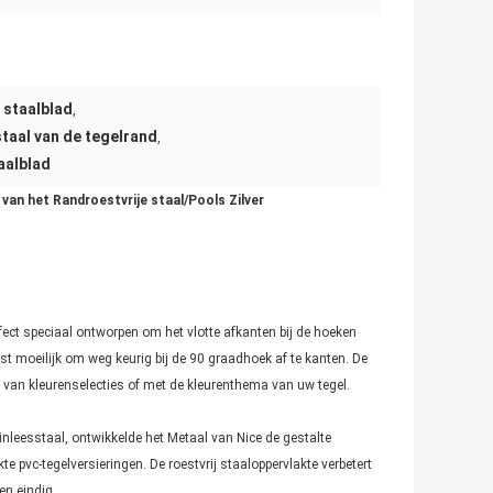
 staalblad
,
staal van de tegelrand
,
aalblad
van het Randroestvrije staal/Pools Zilver
fect speciaal ontworpen om het vlotte afkanten bij de hoeken
rst moeilijk om weg keurig bij de 90 graadhoek af te kanten. De
st van kleurenselecties of met de kleurenthema van uw tegel.
inleesstaal, ontwikkelde het Metaal van Nice de gestalte
te pvc-tegelversieringen. De roestvrij staaloppervlakte verbetert
en eindig.