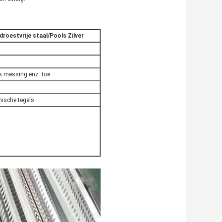
roestvrije staal/Pools Zilver
ek messing enz. toe
mische tegels