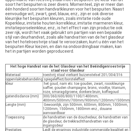
soort het bespuiten is zeer divers. Momenteel, zijn er meer dan
één honderd soorten handvatkleuren voor het bespuiten. Naast
eenvoudige wit, zwart, geel, blauw, enz., zijn er ook diverse
kleurrijke het bespuiten kleuren, zoals imitatie rode oude
Koperkleur, imitatie houten korrelkleur, imitatie marmeren kleur,
imitatieporseleinkleur, enz., is het effect van zijn productie ook
zeer rijk, wordt het vaak gebruikt om partijen van een bepaalde
stijl van deurhandvat, zoals alle handvatten van de het glasdeur
van het hotelroestvrije staal te veroorzaken, kunt u één van het
bespuiten Kleur kiezen, en dan na ondoordringbaar maken, kan
het in partijen worden geproduceerd.
Het hoge Handvat van de het Glasdeur van het Beëindigenroestvrije
staal voor Glasdeur
Materiaal
roestvrij staal vierkant buizenstelsel 201/304/316
oppervlaktebehandeling
spiegeleffect/borsteleffect
kleur
het goud, nam etc. toe gouden, zwart, rooskleurige
saffier, gouden champagne, brons, viooltje, titanium,
roze, smaragdgroene, donkere bruin, koffiegoud
gatendisdance (mm)
300/360/600/800/1100/1400mm;
400mm/500mm/700mm/900mm/1200mm/1500mm
Lengte (mm)
Gewoonlijk, zijn 500mm, 600mm, 800mm, 1000mm,
1200mm, 1500mm, 1800mm enz., douane
aanvaardbaar
Toepassing
de handvatten van de douchedeur, de handvatten van
de glasdeur, de trekkrachthandvatten van de
ingangsdeur
Prestaties
Leidt de ervarings industriële commerciële kwaliteit en