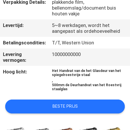
CONTACTEER
Verpakking Details:
plakkende film,
bellenomslag/document buis
ONS
houten vakje
Levertijd:
5~8 werkdagen, wordt het
NIEUWS
aangepast als ordehoeveelheid
Betalingscondities:
T/T, Western Union
GEVALLEN
Levering
10000000000
vermogen:
SITEMAP
Hoog licht:
Het Handvat van de het Glasdeur van het
spiegelroestvrije staal
,
PRIVACY
500mm de Deurhandvat van het Roestvrij
staalglas
POLICY
BESTE PRIJS