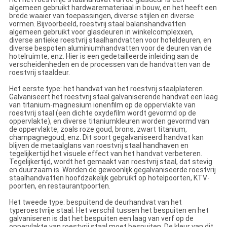
algemeen gebruikt hardwaremateriaal in bouw, en het heeft een
brede waaier van toepassingen, diverse stijlen en diverse
vormen. Bijvoorbeeld, roestvrij staal balanshandvatten
algemeen gebruikt voor glasdeuren in winkelcomplexxen,
diverse antieke roestvrij staalhandvatten voor hoteldeuren, en
diverse bespoten aluminiumhandvatten voor de deuren van de
hotelruimte, enz. Hier is een gedetailleerde inleiding aan de
verscheidenheden en de processen van de handvatten van de
roestvrij staaldeur.
Het eerste type: het handvat van het roestvrij staalplateren.
Galvaniseert het roestvrij staal galvaniserende handvat een laag
van titanium-magnesium ionenfilm op de oppervlakte van
roestvrij staal (een dichte oxydefilm wordt gevormd op de
oppervlakte), en diverse titaniumkleuren worden gevormd van
de oppervlakte, zoals roze goud, brons, zwart titanium,
champagnegoud, enz. Dit soort gegalvaniseerd handvat kan
blijven de metaalglans van roestvrij staal handhaven en
tegelijkertijd het visuele effect van het handvat verbeteren.
Tegelijkertijd, wordt het gemaakt van roestvrij staal, dat stevig
en duurzaam is. Worden de gewoonlijk gegalvaniseerde roestvrij
staalhandvatten hoofdzakelijk gebruikt op hotelpoorten, KTV-
poorten, en restaurantpoorten.
Het tweede type: bespuitend de deurhandvat van het
typeroestvrije staal. Het verschil tussen het bespuiten en het
galvaniseren is dat het bespuiten een laag van verf op de
oppervlakte van roestvrij staal moet bespuiten. De kleur van dit