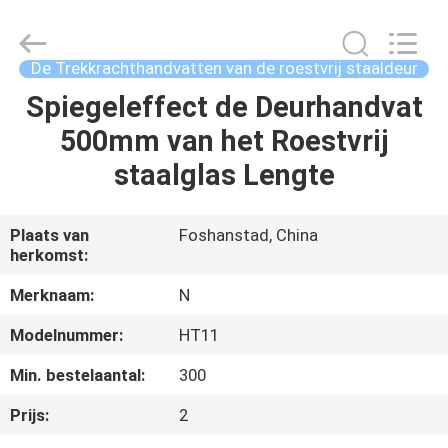
staal
Decoratieve
Profielen
Supplier.
Copyright
De Trekkrachthandvatten van de roestvrij staaldeur
©
2021
-
Spiegeleffect de Deurhandvat
HUIS
2025
Foshan
500mm van het Roestvrij
Summey
Metal
Products.,ltd.
PRODUCTEN
staalglas Lengte
All
Rights
Reserved.
ONGEVEER
Plaats van
Foshanstad, China
herkomst:
ONS
Merknaam:
N
FABRIEKSREIS
Modelnummer:
HT11
Min. bestelaantal:
300
KWALITEITSCONTROLE
Prijs:
2